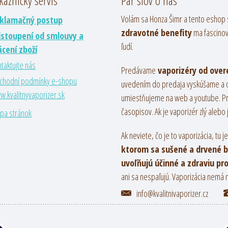
kaznícky servis
Pár slov o nás
Volám sa Honza Šimr a tento eshop s
klamačný postup
zdravotné benefity
ma fascinova
stoupení od smlouvy a
ľudí.
ácení zboží
taktujte nás
Predávame
vaporizéry od over
chodní podmínky e-shopu
uvedením do predaja vyskúšame a o
.kvalitnyvaporizer.sk
umiestňujeme na web a youtube. Príl
časopisov. Ak je vaporizér zlý alebo
pa stránok
Ak neviete, čo je to vaporizácia, tu je
ktorom sa sušené a drvené by
uvoľňujú účinné a zdraviu pr
ani sa nespaľujú. Vaporizácia nemá n
info@kvalitnivaporizer.cz