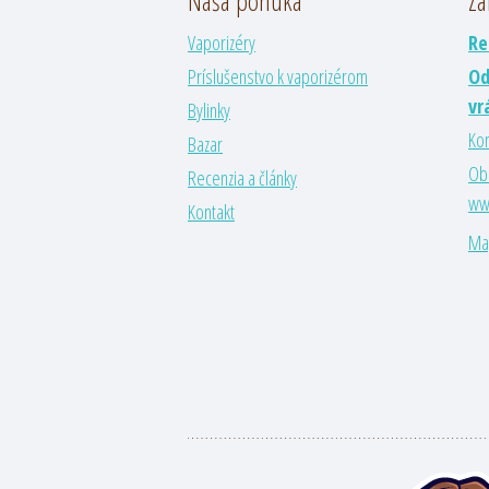
Naša ponuka
Zá
Vaporizéry
Re
Príslušenstvo k vaporizérom
Od
vr
Bylinky
Kon
Bazar
Ob
Recenzia a články
www
Kontakt
Ma