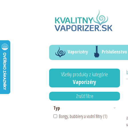
Vaporizéry
Príslušenstvo
k
Všetky produkty z kategórie
Vaporizéry
Zrušiť filtre
Typ
Bongy, bubblery a vodní filtry (1)
z
v