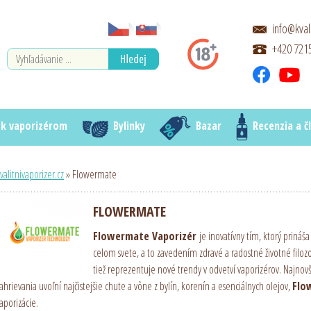
info@kval
+420 721
 k vaporizérom
Bylinky
Bazar
Recenzia a č
valitnivaporizer.cz
» Flowermate
FLOWERMATE
Flowermate Vaporizér
je inovatívny tím, ktorý prináš
celom svete, a to zavedením zdravé a radostné životné filozo
tiež reprezentuje nové trendy v odvetví vaporizérov. Najnov
ahrievania uvoľní najčistejšie chute a vône z bylín, korenín a esenciálnych olejov,
Flo
aporizácie.