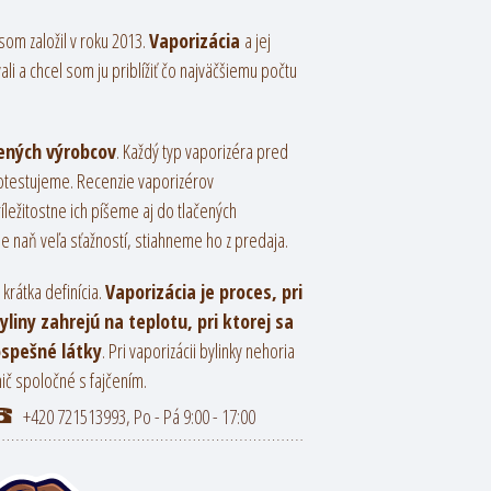
om založil v roku 2013.
Vaporizácia
a jej
li a chcel som ju priblížiť čo najväčšiemu počtu
ených výrobcov
. Každý typ vaporizéra pred
testujeme. Recenzie vaporizérov
ežitostne ich píšeme aj do tlačených
 je naň veľa sťažností, stiahneme ho z predaja.
 krátka definícia.
Vaporizácia je proces, pri
liny zahrejú na teplotu, pri ktorej sa
ospešné látky
. Pri vaporizácii bylinky nehoria
ič spoločné s fajčením.
+420 721513993, Po - Pá 9:00 - 17:00