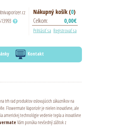
Nákupný košík (
0
)
itnivaporizer.cz
Celkom:
0,00€
513993
Prihlásiť sa
Registrovať sa
lánky
Kontakt
a na trh rad produktov oslovujúcich zákazníkov na
fie. Flowermate Vaporizér je nielen inovatívne, ale
šia americkej technológie vedenie tepla a inovatívne
wermate
Vám ponúka nevšedný zážitok z