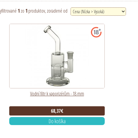
yfiltrované
1
zo
1
produktov, zoradené od
Vodní filtr k vaporizérům - 18 mm
68,37€
Do košíka