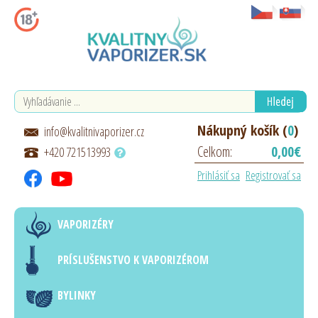
Nákupný košík (
0
)
info@kvalitnivaporizer.cz
Celkom:
0,00€
+420 721513993
Prihlásiť sa
Registrovať sa
VAPORIZÉRY
PRÍSLUŠENSTVO K VAPORIZÉROM
BYLINKY