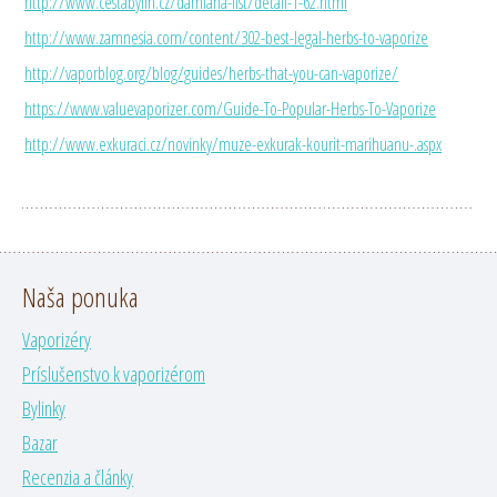
http://www.cestabylin.cz/damiana-list/detail-1-62.html
http://www.zamnesia.com/content/302-best-legal-herbs-to-vaporize
http://vaporblog.org/blog/guides/herbs-that-you-can-vaporize/
https://www.valuevaporizer.com/Guide-To-Popular-Herbs-To-Vaporize
http://www.exkuraci.cz/novinky/muze-exkurak-kourit-marihuanu-.aspx
Naša ponuka
Vaporizéry
Príslušenstvo k vaporizérom
Bylinky
Bazar
Recenzia a články