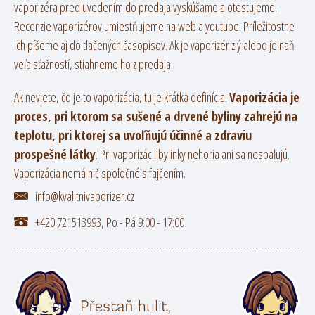
vaporizéra pred uvedením do predaja vyskúšame a otestujeme.
Recenzie vaporizérov umiestňujeme na web a youtube. Príležitostne
ich píšeme aj do tlačených časopisov. Ak je vaporizér zlý alebo je naň
veľa sťažností, stiahneme ho z predaja.
Ak neviete, čo je to vaporizácia, tu je krátka definícia.
Vaporizácia je
proces, pri ktorom sa sušené a drvené byliny zahrejú na
teplotu, pri ktorej sa uvoľňujú účinné a zdraviu
prospešné látky
. Pri vaporizácii bylinky nehoria ani sa nespaľujú.
Vaporizácia nemá nič spoločné s fajčením.
info@kvalitnivaporizer.cz
+420 721513993, Po - Pá 9:00 - 17:00