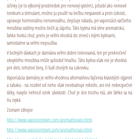
účinky (je to výborný prostriedok pre nervový systém), pôsobí ako nervové
tonikum a stimulant, možno ju použiť na liečbu nespavosti a proti úzkosti,
upravuje hormonálnu nerovnováhu, zlepšuje náladu, pri vaporizácii väčšieho
množstva rastliny možno liečiť aj zápchu. Táto bylina má silne aromatickú,
ľahko horkú chuť, preto je veľmi vhodná do zmesí s inými bylinami,
samostatne sa veľmi nepoužíva.
V bežných dávkach je damiána veľmi dobre tolerovaná, len pri prekročení
obvyklého množstva môže spôsobiť hnačku. Táto bylina však nie je vhodná
pre deti, tehotné ženy, či ľudí chorých na cukrovku.
Vaporizácia damiány je veľmi vhodnou alternatívou fajčenia klasických cigariet
a tabaku - na rozdiel od neho však neobsahuje nikotín, ani iné nebezpečné
látky, navyše nehrozí vznik závislosti. Chuť je síce trochu iná, ale ľahko sa na
ňu zvyká.
Zoznam zdrojov
http://www.vaporizergiant.com/aromatherapy.html
http://www.vaporizergiant.com/aromatherapy.html