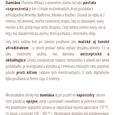
Damiána
(Turnera diffusa), v slovenčine známa tiež ako
pastala
rozprestretá
je ker z čeľade mučenkovitých, ktorý pochádza z
juhozápadnej Ameriky (Kalifornie, Mexika a Brazílie). Dorastá do výšky až 2
metrov, má drevenú, značne rozvetvenú stopku, listy sú zúbkované, kvety
menšie a žlté, plody majú tvrdú škrupinu. Celá rastlina (nielen kvety, ale aj
listy) má charakteristickú arómu, ktorá pochádza z éterického oleja.
Listy tejto rastliny boli po stáročia používané ako
mužské aj ženské
afrodiziakum
- u oboch pohlaví bylina zvyšuje sexuálnu aktivitu. Čo sa
týka tradičného využitia, má damiána
antiseptické a
ukľudňujúce
účinky, povzbudzuje tráviace ústrojenstvo a pôsobí ako ľahké
preháňadlo, je močopudná a pomáha aj s infekciou močových ciest, priaznivo
pôsobí
proti kŕčom
(vrátane tých menštruačných), či kašli. Najčastejšie
býva používaná vo forme čaju, či tinktúry.
Afrodiziakálne účinky má
damiána
aj pri použití vo
vaporizéry
, okrem
toho pôsobí aj
opojne
, avšak v porovnaní s kanabisom je pomerne slabá.
Pre dosiahnutie najlepších účinkov je odporúčaná teplota vaporizácie 170 °C
(či aspoň v rozmedzí 150 – 180 °C). Vdychovanie damiány má antidepresívne