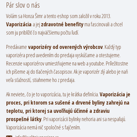
Pár slov o nás
Volám sa Honza Šimr a tento eshop som založil v roku 2013.
Vaporizácia
a jej
zdravotné benefity
ma fascinovali a chcel
som ju priblížiť čo najväčšiemu počtu ľudí.
Predávame
vaporizéry od overených výrobcov
. Každý typ
vaporizéra pred uvedením do predaja vyskúšame a otestujeme.
Recenzie vaporizérov umiestňujeme na web a youtube. Príležitostne
ich píšeme aj do tlačených časopisov. Ak je vaporizér zlý alebo je naň
veľa sťažností, stiahneme ho z predaja.
Ak neviete, čo je to vaporizácia, tu je krátka definícia.
Vaporizácia je
proces, pri ktorom sa sušené a drvené byliny zahrejú na
teplotu, pri ktorej sa uvoľňujú účinné a zdraviu
prospešné látky
. Pri vaporizácii bylinky nehoria ani sa nespaľujú.
Vaporizácia nemá nič spoločné s fajčením.