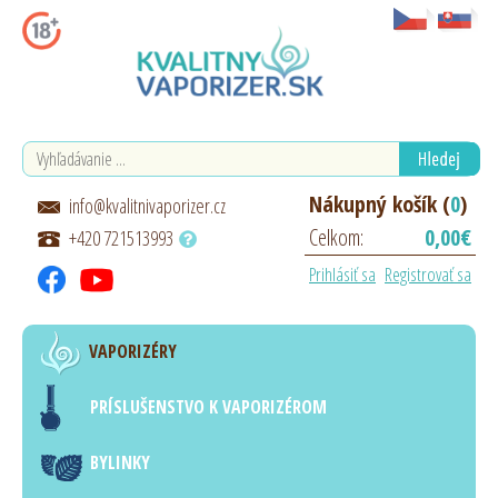
Nákupný košík (
0
)
info@kvalitnivaporizer.cz
Celkom:
0,00€
+420 721513993
Prihlásiť sa
Registrovať sa
VAPORIZÉRY
PRÍSLUŠENSTVO K VAPORIZÉROM
BYLINKY