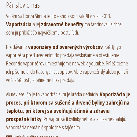
Pár slov o nás
Volám sa Honza Šimr a tento eshop som založil v roku 2013.
Vaporizácia
a jej
zdravotné benefity
ma fascinovali a chcel
som ju priblížiť čo najväčšiemu počtu ľudí.
Predávame
vaporizéry od overených výrobcov
. Každý typ
vaporizéra pred uvedením do predaja vyskúšame a otestujeme.
Recenzie vaporizérov umiestňujeme na web a youtube. Príležitostne
ich píšeme aj do tlačených časopisov. Ak je vaporizér zlý alebo je naň
veľa sťažností, stiahneme ho z predaja.
Ak neviete, čo je to vaporizácia, tu je krátka definícia.
Vaporizácia je
proces, pri ktorom sa sušené a drvené byliny zahrejú na
teplotu, pri ktorej sa uvoľňujú účinné a zdraviu
prospešné látky
. Pri vaporizácii bylinky nehoria ani sa nespaľujú.
Vaporizácia nemá nič spoločné s fajčením.