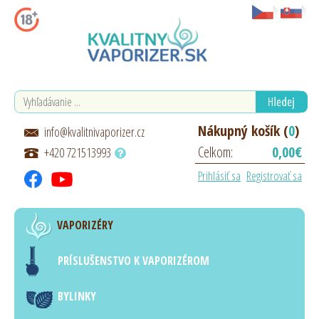
Nákupný košík (
0
)
info@kvalitnivaporizer.cz
Celkom:
0,00€
+420 721513993
Prihlásiť sa
Registrovať sa
VAPORIZÉRY
PRÍSLUŠENSTVO K VAPORIZÉROM
BYLINKY